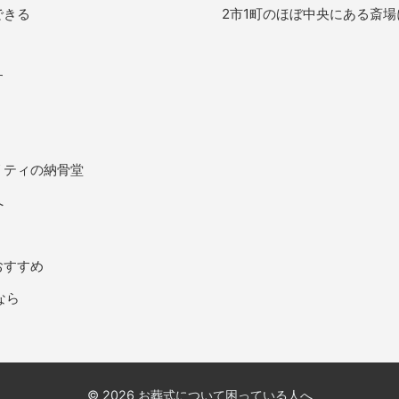
できる
2市1町のほぼ中央にある斎
す
リティの納骨堂
へ
おすすめ
なら
© 2026 お葬式について困っている人へ