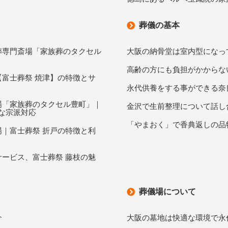
葬儀の基本
葬専門斎場「家族葬のタクセル
大阪の納骨堂は室内型になっ
高齢の方にも負担がかからな
富士葬祭 焼津】の特徴とサ
永代供養をする事ができる奈
場「家族葬のタクセル豊町」｜
金沢で生前整理について話し
様な宗派対応
「やまおく」で香典返しの品
｜富士葬祭 折戸の特徴と利
ービス、富士葬祭 藤枝の魅
葬儀場について
介
大阪の墓地は快適な環境で永