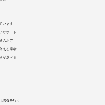
ています
いサポート
良のお寺
合える業者
物が選べる
代供養を行う